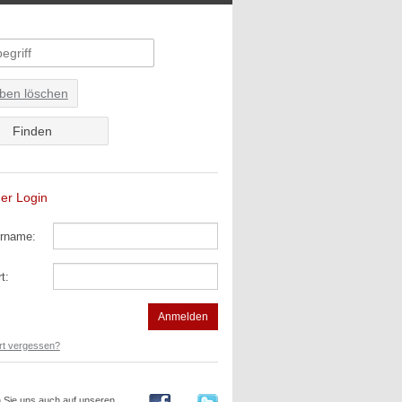
ben löschen
der Login
rname:
t:
t vergessen?
Sie uns auch auf unseren