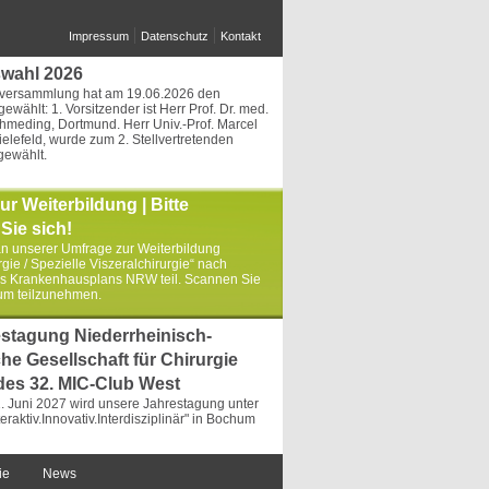
Impressum
Datenschutz
Kontakt
wahl 2026
rversammlung hat am 19.06.2026 den
ewählt: 1. Vorsitzender ist Herr Prof. Dr. med.
hmeding, Dortmund. Herr Univ.-Prof. Marcel
elefeld, wurde zum 2. Stellvertretenden
gewählt.
r Weiterbildung | Bitte
 Sie sich!
 unserer Umfrage zur Weiterbildung
rgie / Spezielle Viszeralchirurgie“ nach
s Krankenhausplans NRW teil. Scannen Sie
um teilzunehmen.
estagung Niederrheinisch-
he Gesellschaft für Chirurgie
 des 32. MIC-Club West
. Juni 2027 wird unsere Jahrestagung unter
eraktiv.Innovativ.Interdisziplinär" in Bochum
ie
News