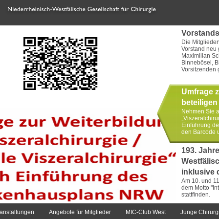
Vorstands
Die Mitgliede
Vorstand neu g
Maximilian Sc
Binnebösel, Bi
Vorsitzenden 
Umfrage zu
beteiligen
Nehmen Sie an
„Viszeralchiru
Einführung de
den Barcode 
193. Jahr
Westfälisc
inklusive
Am 10. und 11
dem Motto "Int
stattfinden.
anstaltungen
Angebote für Mitglieder
MIC-Club West
Junge Chirurg