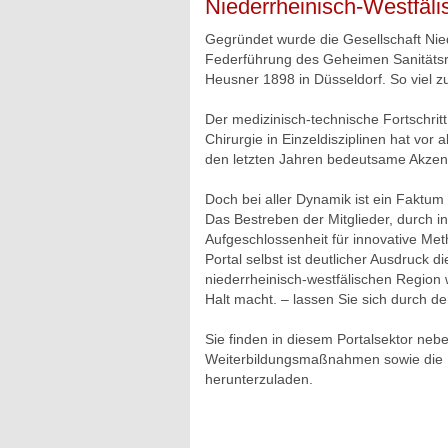
Niederrheinisch-Westfälis
Gegründet wurde die Gesellschaft Nied
Federführung des Geheimen Sanitätsra
Heusner 1898 in Düsseldorf. So viel zu
Der medizinisch-technische Fortschritt
Chirurgie in Einzeldisziplinen hat vor 
den letzten Jahren bedeutsame Akzent
Doch bei aller Dynamik ist ein Faktum
Das Bestreben der Mitglieder, durch i
Aufgeschlossenheit für innovative Me
Portal selbst ist deutlicher Ausdruck 
niederrheinisch-westfälischen Region
Halt macht. – lassen Sie sich durch den
Sie finden in diesem Portalsektor neb
Weiterbildungsmaßnahmen sowie die Mö
herunterzuladen.