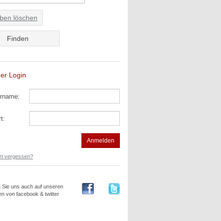
ben löschen
der Login
rname:
t:
t vergessen?
Sie uns auch auf unseren
en von facebook & twitter