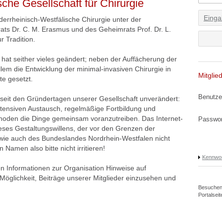
che Gesellschaft für Chirurgie
Einga
errheinisch-Westfälische Chirurgie unter der
ts Dr. C. M. Erasmus und des Geheimrats Prof. Dr. L.
r Tradition.
 hat seither vieles geändert; neben der Auffächerung der
allem die Entwicklung der minimal-invasiven Chirurgie in
Mitglie
e gesetzt.
Benutze
 seit den Gründertagen unserer Gesellschaft unverändert:
ntensiven Austausch, regelmäßige Fortbildung und
thoden die Dinge gemeinsam voranzutreiben. Das Internet-
Passwor
dieses Gestaltungswillens, der vor den Grenzen der
 wie auch des Bundeslandes Nordrhein-Westfalen nicht
 Namen also bitte nicht irritieren!
Kennwor
en Informationen zur Organisation Hinweise auf
glichkeit, Beiträge unserer Mitglieder einzusehen und
Besuchen 
Portalseit