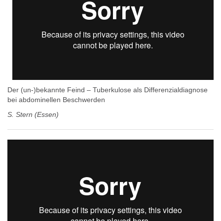
Der (un-)bekannte Feind – Tuberkulose als Differenzialdiagnose
bei abdominellen Beschwerden
S. Stern (Essen)