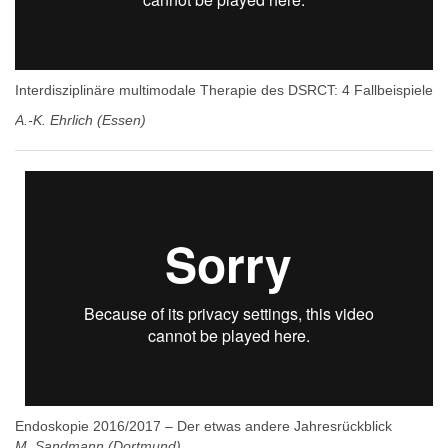
Interdisziplinäre multimodale Therapie des DSRCT: 4 Fallbeispiele
A.-K. Ehrlich (Essen)
Endoskopie 2016/2017 – Der etwas andere Jahresrückblick
M. Sandmann (Dortmund)