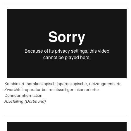
Kombiniert thorakoskopisch laparoskopische, netzaugmentierte
Zwerchfellreparatur bei rechtsseitiger inkarzerierter
Dünndarmherniation
A.Schilling (Dortmund)